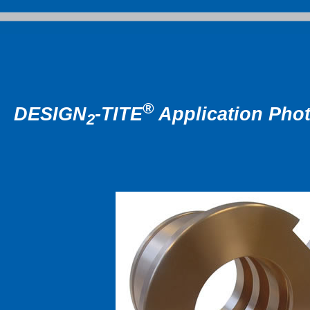
®
DESIGN
-TITE
Application Pho
2